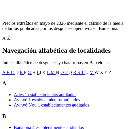
Precios extraídos en mayo de 2026 mediante el cálculo de la media
de tarifas publicadas por los desguaces operativos en Barcelona.
A-Z
Navegación alfabética de localidades
Índice alfabético de desguaces y chatarrerías en Barcelona
A
B
C
D
E
F
G
H
I
J
K
L
M
N
O
P
Q
R
S
T
U
V
W
X
Y
Z
A
Artés
1 establecimientos auditados
Avinyó
1 establecimientos auditados
Avinyó Nou
1 establecimientos auditados
B
Badalona
4 establecimientos auditados