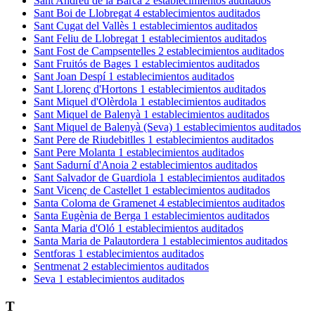
Sant Andreu de la Barca
2 establecimientos auditados
Sant Boi de Llobregat
4 establecimientos auditados
Sant Cugat del Vallès
1 establecimientos auditados
Sant Feliu de Llobregat
1 establecimientos auditados
Sant Fost de Campsentelles
2 establecimientos auditados
Sant Fruitós de Bages
1 establecimientos auditados
Sant Joan Despí
1 establecimientos auditados
Sant Llorenç d'Hortons
1 establecimientos auditados
Sant Miquel d'Olèrdola
1 establecimientos auditados
Sant Miquel de Balenyà
1 establecimientos auditados
Sant Miquel de Balenyà (Seva)
1 establecimientos auditados
Sant Pere de Riudebitlles
1 establecimientos auditados
Sant Pere Molanta
1 establecimientos auditados
Sant Sadurní d'Anoia
2 establecimientos auditados
Sant Salvador de Guardiola
1 establecimientos auditados
Sant Vicenç de Castellet
1 establecimientos auditados
Santa Coloma de Gramenet
4 establecimientos auditados
Santa Eugènia de Berga
1 establecimientos auditados
Santa Maria d'Oló
1 establecimientos auditados
Santa Maria de Palautordera
1 establecimientos auditados
Sentforas
1 establecimientos auditados
Sentmenat
2 establecimientos auditados
Seva
1 establecimientos auditados
T