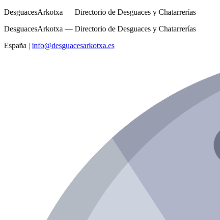
DesguacesArkotxa — Directorio de Desguaces y Chatarrerías
DesguacesArkotxa — Directorio de Desguaces y Chatarrerías
España
|
info@desguacesarkotxa.es