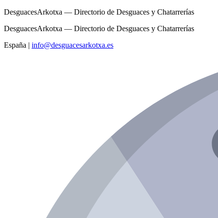
DesguacesArkotxa — Directorio de Desguaces y Chatarrerías
DesguacesArkotxa — Directorio de Desguaces y Chatarrerías
España
|
info@desguacesarkotxa.es