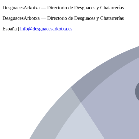
DesguacesArkotxa — Directorio de Desguaces y Chatarrerías
DesguacesArkotxa — Directorio de Desguaces y Chatarrerías
España
|
info@desguacesarkotxa.es