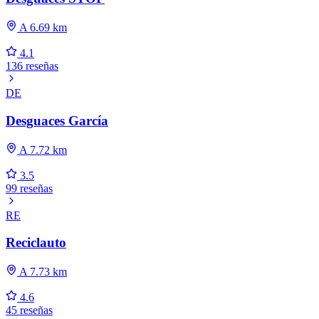
A 6.69 km
4.1
136 reseñas
DE
Desguaces García
A 7.72 km
3.5
99 reseñas
RE
Reciclauto
A 7.73 km
4.6
45 reseñas