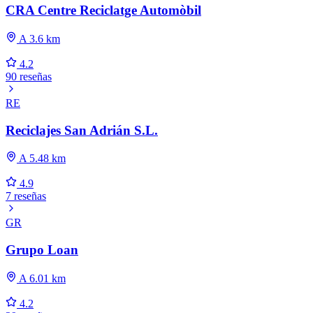
CRA Centre Reciclatge Automòbil
A 3.6 km
4.2
90 reseñas
RE
Reciclajes San Adrián S.L.
A 5.48 km
4.9
7 reseñas
GR
Grupo Loan
A 6.01 km
4.2