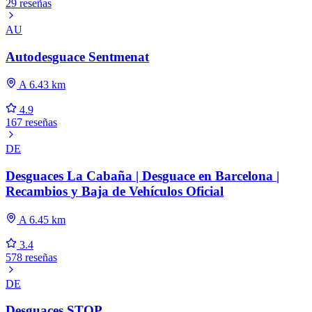
29 reseñas
AU
Autodesguace Sentmenat
A 6.43 km
4.9
167 reseñas
DE
Desguaces La Cabaña | Desguace en Barcelona |
Recambios y Baja de Vehículos Oficial
A 6.45 km
3.4
578 reseñas
DE
Desguaces STOP