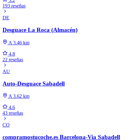
3.2
193 reseñas
DE
Desguace La Roca (Almacén)
A 3.46 km
4.8
22 reseñas
AU
Auto-Desguace Sabadell
A 3.62 km
4.6
43 reseñas
CO
compramostucoche.es Barcelona-Via Sabadell