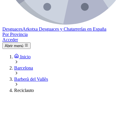
Desguaces
Arkotxa
Desguaces y Chatarrerías en España
Por Provincia
Acceder
Abrir menú
Inicio
Barcelona
Barberà del Vallès
Reciclauto