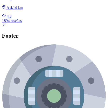
A 4.14 km
4.8
1894 reseñas
Footer