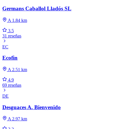
Germans Caballol Lladós SL
A 1.84 km
3.5
31 reseñas
EC
Ecofin
A 2.51 km
4.9
69 reseñas
DE
Desguaces A. Bienvenido
A 2.97 km