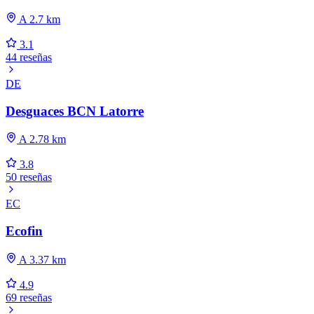
A 2.7 km
3.1
44 reseñas
DE
Desguaces BCN Latorre
A 2.78 km
3.8
50 reseñas
EC
Ecofin
A 3.37 km
4.9
69 reseñas