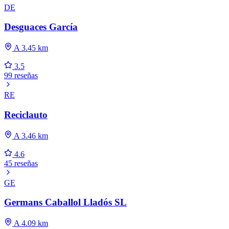
DE
Desguaces García
A 3.45 km
3.5
99 reseñas
RE
Reciclauto
A 3.46 km
4.6
45 reseñas
GE
Germans Caballol Lladós SL
A 4.09 km