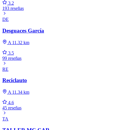
3.2
193 reseñas
DE
Desguaces García
A 11.32 km
3.5
99 reseñas
RE
Reciclauto
A 11.34 km
4.6
45 reseñas
TA