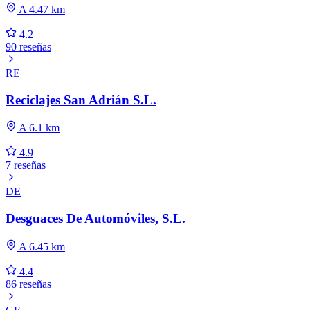
A 4.47 km
4.2
90 reseñas
RE
Reciclajes San Adrián S.L.
A 6.1 km
4.9
7 reseñas
DE
Desguaces De Automóviles, S.L.
A 6.45 km
4.4
86 reseñas