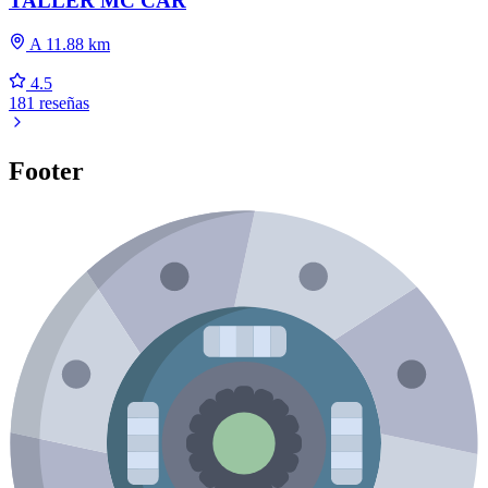
TALLER MC CAR
A 11.88 km
4.5
181 reseñas
Footer