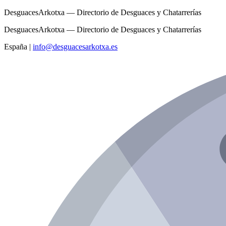
DesguacesArkotxa — Directorio de Desguaces y Chatarrerías
DesguacesArkotxa — Directorio de Desguaces y Chatarrerías
España
|
info@desguacesarkotxa.es