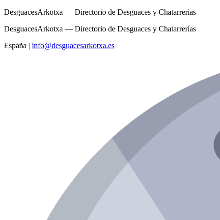
DesguacesArkotxa — Directorio de Desguaces y Chatarrerías
DesguacesArkotxa — Directorio de Desguaces y Chatarrerías
España
|
info@desguacesarkotxa.es