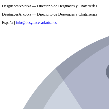
DesguacesArkotxa — Directorio de Desguaces y Chatarrerías
DesguacesArkotxa — Directorio de Desguaces y Chatarrerías
España
|
info@desguacesarkotxa.es