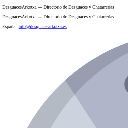
DesguacesArkotxa — Directorio de Desguaces y Chatarrerías
DesguacesArkotxa — Directorio de Desguaces y Chatarrerías
España
|
info@desguacesarkotxa.es