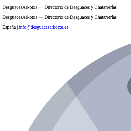
DesguacesArkotxa — Directorio de Desguaces y Chatarrerías
DesguacesArkotxa — Directorio de Desguaces y Chatarrerías
España
|
info@desguacesarkotxa.es