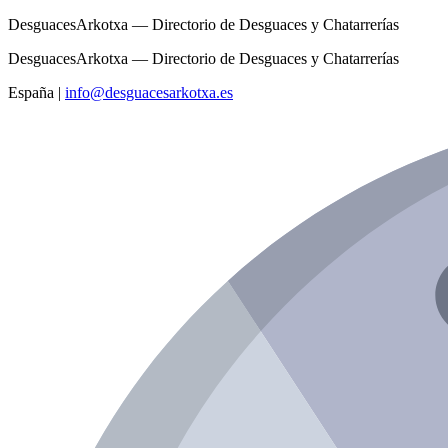
DesguacesArkotxa — Directorio de Desguaces y Chatarrerías
DesguacesArkotxa — Directorio de Desguaces y Chatarrerías
España
|
info@desguacesarkotxa.es