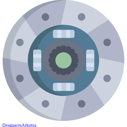
Desguaces
Arkotxa