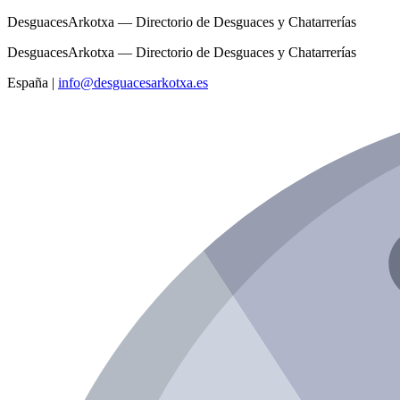
DesguacesArkotxa — Directorio de Desguaces y Chatarrerías
DesguacesArkotxa — Directorio de Desguaces y Chatarrerías
España
|
info@desguacesarkotxa.es