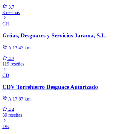
3.7
3 reseñas
GR
Grúas, Desguaces y Servicios Jarama, S.L.
A 13.47 km
4.3
119 reseñas
CD
CDV Torrehierro Desguace Autorizado
A 17.87 km
4.4
39 reseñas
DE