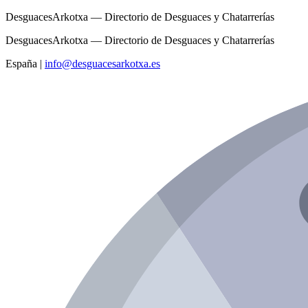
DesguacesArkotxa — Directorio de Desguaces y Chatarrerías
DesguacesArkotxa — Directorio de Desguaces y Chatarrerías
España
|
info@desguacesarkotxa.es