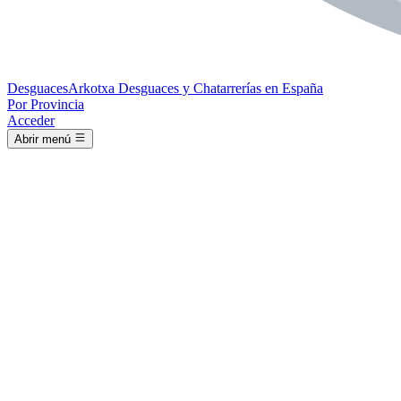
Desguaces
Arkotxa
Desguaces y Chatarrerías en España
Por Provincia
Acceder
Abrir menú