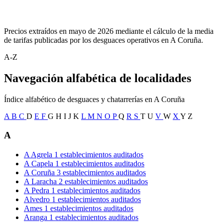
Precios extraídos en mayo de 2026 mediante el cálculo de la media
de tarifas publicadas por los desguaces operativos en A Coruña.
A-Z
Navegación alfabética de localidades
Índice alfabético de desguaces y chatarrerías en A Coruña
A
B
C
D
E
F
G
H
I
J
K
L
M
N
O
P
Q
R
S
T
U
V
W
X
Y
Z
A
A Agrela
1 establecimientos auditados
A Capela
1 establecimientos auditados
A Coruña
3 establecimientos auditados
A Laracha
2 establecimientos auditados
A Pedra
1 establecimientos auditados
Alvedro
1 establecimientos auditados
Ames
1 establecimientos auditados
Aranga
1 establecimientos auditados