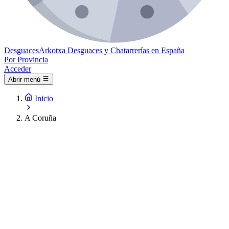
Desguaces
Arkotxa
Desguaces y Chatarrerías en España
Por Provincia
Acceder
Abrir menú
Inicio
A Coruña