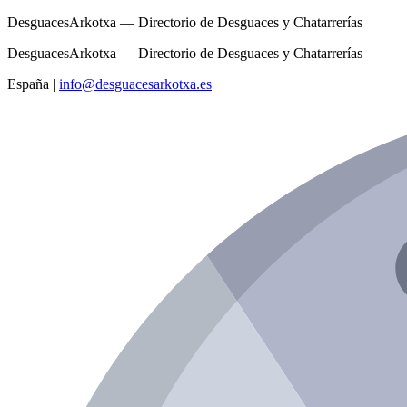
DesguacesArkotxa — Directorio de Desguaces y Chatarrerías
DesguacesArkotxa — Directorio de Desguaces y Chatarrerías
España
|
info@desguacesarkotxa.es