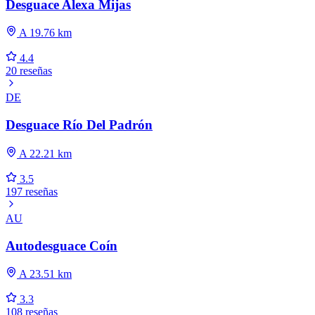
Desguace Alexa Mijas
A 19.76 km
4.4
20 reseñas
DE
Desguace Río Del Padrón
A 22.21 km
3.5
197 reseñas
AU
Autodesguace Coín
A 23.51 km
3.3
108 reseñas