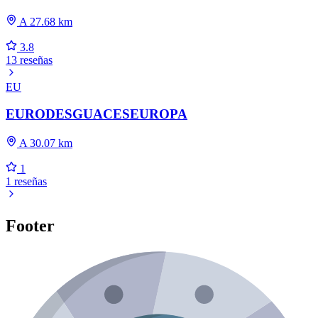
A 27.68 km
3.8
13 reseñas
EU
EURODESGUACESEUROPA
A 30.07 km
1
1 reseñas
Footer