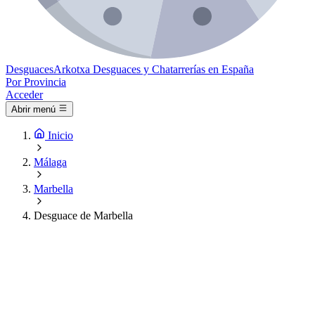
Desguaces
Arkotxa
Desguaces y Chatarrerías en España
Por Provincia
Acceder
Abrir menú
Inicio
Málaga
Marbella
Desguace de Marbella