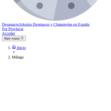
Desguaces
Arkotxa
Desguaces y Chatarrerías en España
Por Provincia
Acceder
Abrir menú
Inicio
Málaga