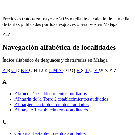
Precios extraídos en mayo de 2026 mediante el cálculo de la media
de tarifas publicadas por los desguaces operativos en Málaga.
A-Z
Navegación alfabética de localidades
Índice alfabético de desguaces y chatarrerías en Málaga
A
B
C
D
E
F
G
H
I
J
K
L
M
N
O
P
Q
R
S
T
U
V
W
X
Y
Z
A
Alameda
1 establecimientos auditados
Alhaurín de la Torre
2 establecimientos auditados
Almargen
1 establecimientos auditados
Almayate
1 establecimientos auditados
C
Cártama
4 establecimientos auditados