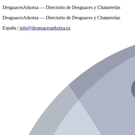
DesguacesArkotxa — Directorio de Desguaces y Chatarrerías
DesguacesArkotxa — Directorio de Desguaces y Chatarrerías
España
|
info@desguacesarkotxa.es