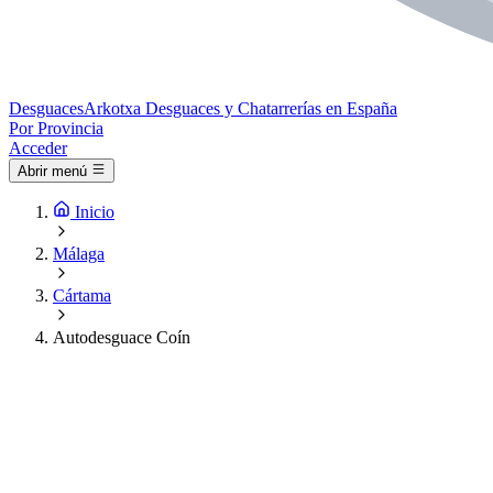
Desguaces
Arkotxa
Desguaces y Chatarrerías en España
Por Provincia
Acceder
Abrir menú
Inicio
Málaga
Cártama
Autodesguace Coín