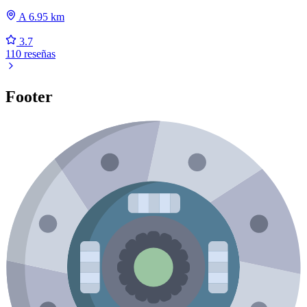
A 6.95 km
3.7
110 reseñas
Footer