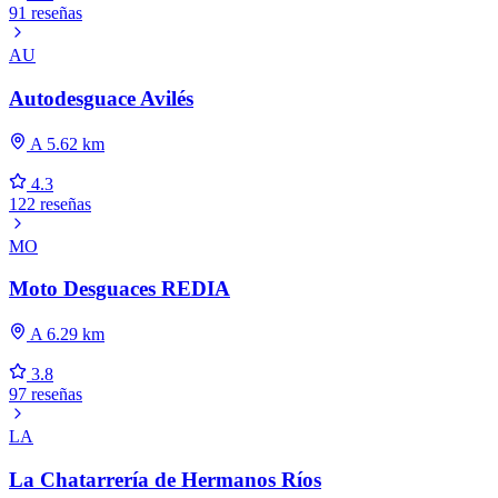
91 reseñas
AU
Autodesguace Avilés
A 5.62 km
4.3
122 reseñas
MO
Moto Desguaces REDIA
A 6.29 km
3.8
97 reseñas
LA
La Chatarrería de Hermanos Ríos