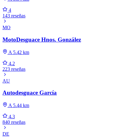
4
143 reseñas
MO
MotoDesguace Hnos. González
A 5.42 km
4.2
223 reseñas
AU
Autodesguace García
A 5.44 km
4.3
840 reseñas
DE