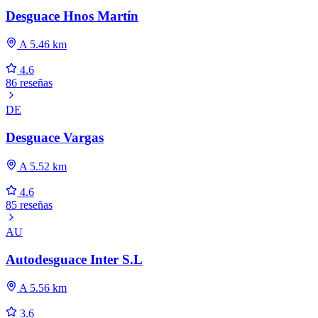
Desguace Hnos Martín
A 5.46 km
4.6
86 reseñas
DE
Desguace Vargas
A 5.52 km
4.6
85 reseñas
AU
Autodesguace Inter S.L
A 5.56 km
3.6