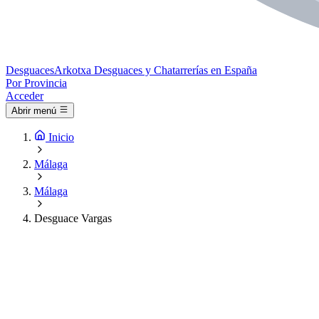
Desguaces
Arkotxa
Desguaces y Chatarrerías en España
Por Provincia
Acceder
Abrir menú
Inicio
Málaga
Málaga
Desguace Vargas