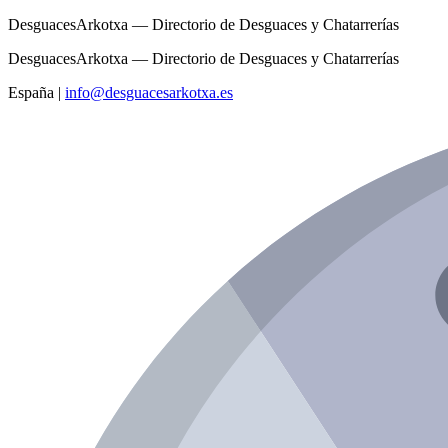
DesguacesArkotxa — Directorio de Desguaces y Chatarrerías
DesguacesArkotxa — Directorio de Desguaces y Chatarrerías
España
|
info@desguacesarkotxa.es