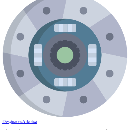
Desguaces
Arkotxa