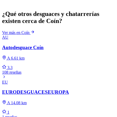
¿Qué otros desguaces y chatarrerías
existen cerca de Coín?
Ver más en Coín
AU
Autodesguace Coín
A 6.61 km
3.3
108 reseñas
EU
EURODESGUACESEUROPA
A 14.08 km
1
1 reseñas