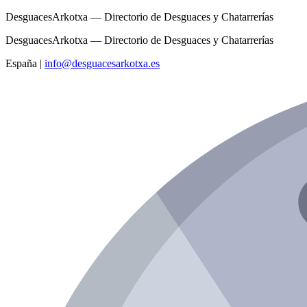
DesguacesArkotxa — Directorio de Desguaces y Chatarrerías
DesguacesArkotxa — Directorio de Desguaces y Chatarrerías
España
|
info@desguacesarkotxa.es