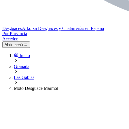
Desguaces
Arkotxa
Desguaces y Chatarrerías en España
Por Provincia
Acceder
Abrir menú
Inicio
Granada
Las Gabias
Moto Desguace Marmol