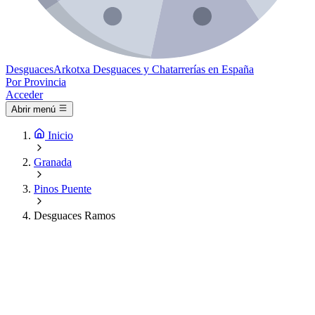
Desguaces
Arkotxa
Desguaces y Chatarrerías en España
Por Provincia
Acceder
Abrir menú
Inicio
Granada
Pinos Puente
Desguaces Ramos