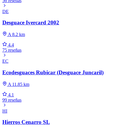
56 reseñas
DE
Desguace Ivercard 2002
A 8.2 km
4.4
75 reseñas
EC
Ecodesguaces Rubicar (Desguace Juncaril)
A 11.85 km
4.1
99 reseñas
HI
Hierros Cenarro SL