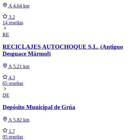
A 4.64 km
3.2
14 reseñas
RE
RECICLAJES AUTOCHOQUE S.L. (Antiguo
Desguace Mármol)
A 5.21 km
4.3
65 reseñas
DE
Depósito Municipal de Grúa
A 5.82 km
1.7
95 reseñas