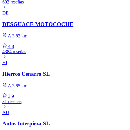
602 reseñas
DE
DESGUACE MOTOCOCHE
A 3.82 km
4.8
4384 reseñas
HI
Hierros Cenarro SL
A 3.85 km
3.9
31 reseñas
AU
Autos Interpieza SL