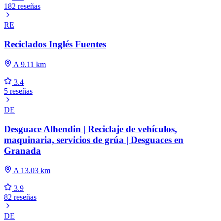
182 reseñas
RE
Reciclados Inglés Fuentes
A 9.11 km
3.4
5 reseñas
DE
Desguace Alhendin | Reciclaje de vehículos,
maquinaria, servicios de grúa | Desguaces en
Granada
A 13.03 km
3.9
82 reseñas
DE