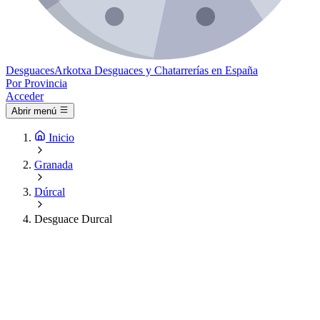
Desguaces
Arkotxa
Desguaces y Chatarrerías en España
Por Provincia
Acceder
Abrir menú
Inicio
Granada
Dúrcal
Desguace Durcal