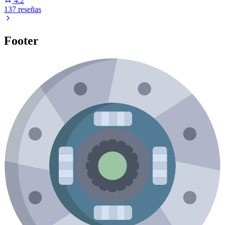
4.2
137 reseñas
Footer