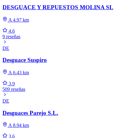
DESGUACE Y REPUESTOS MOLINA SL
A 4.97 km
4.6
9 reseñas
DE
Desguace Suspiro
A 6.43 km
3.9
509 reseñas
DE
Desguaces Parejo S.L.
A 8.94 km
3.6