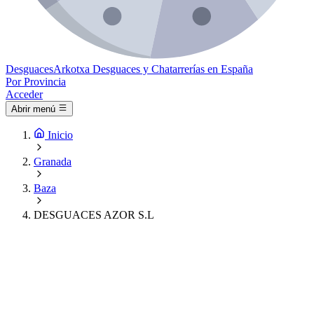
Desguaces
Arkotxa
Desguaces y Chatarrerías en España
Por Provincia
Acceder
Abrir menú
Inicio
Granada
Baza
DESGUACES AZOR S.L