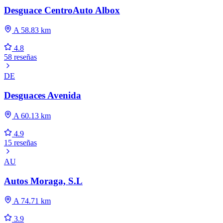
Desguace CentroAuto Albox
A 58.83 km
4.8
58 reseñas
DE
Desguaces Avenida
A 60.13 km
4.9
15 reseñas
AU
Autos Moraga, S.L
A 74.71 km
3.9