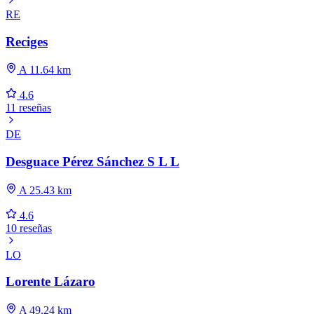
RE
Reciges
A 11.64 km
4.6
11 reseñas
DE
Desguace Pérez Sánchez S L L
A 25.43 km
4.6
10 reseñas
LO
Lorente Lázaro
A 49.24 km