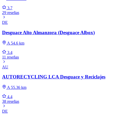
3.7
29 reseñas
DE
Desguace Alto Almanzora (Desguace Albox)
A 54.6 km
3.4
11 reseñas
AU
AUTORECYCLING LCA Desguace y Reciclajes
A 55.36 km
4.4
38 reseñas
DE