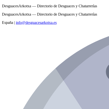
DesguacesArkotxa — Directorio de Desguaces y Chatarrerías
DesguacesArkotxa — Directorio de Desguaces y Chatarrerías
España
|
info@desguacesarkotxa.es