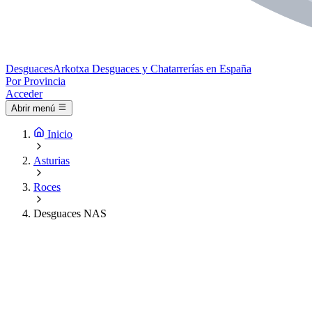
Desguaces
Arkotxa
Desguaces y Chatarrerías en España
Por Provincia
Acceder
Abrir menú
Inicio
Asturias
Roces
Desguaces NAS