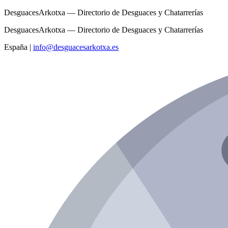
DesguacesArkotxa — Directorio de Desguaces y Chatarrerías
DesguacesArkotxa — Directorio de Desguaces y Chatarrerías
España
|
info@desguacesarkotxa.es