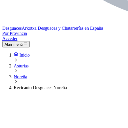
Desguaces
Arkotxa
Desguaces y Chatarrerías en España
Por Provincia
Acceder
Abrir menú
Inicio
Asturias
Noreña
Recicauto Desguaces Noreña