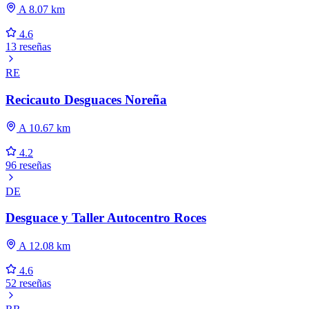
A 8.07 km
4.6
13 reseñas
RE
Recicauto Desguaces Noreña
A 10.67 km
4.2
96 reseñas
DE
Desguace y Taller Autocentro Roces
A 12.08 km
4.6
52 reseñas