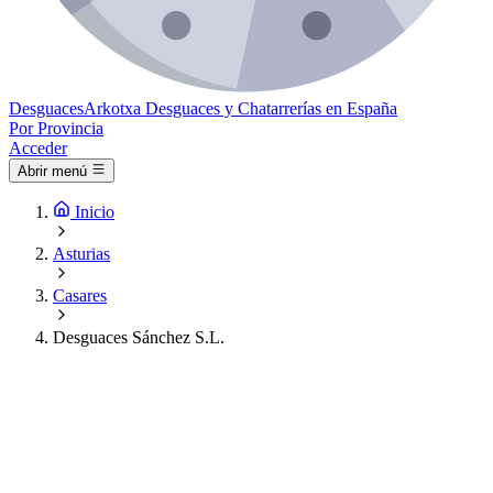
Desguaces
Arkotxa
Desguaces y Chatarrerías en España
Por Provincia
Acceder
Abrir menú
Inicio
Asturias
Casares
Desguaces Sánchez S.L.