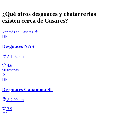
¿Qué otros desguaces y chatarrerías
existen cerca de Casares?
Ver más en Casares
DE
Desguaces NAS
A 1.92 km
4.6
50 reseñas
DE
Desguaces Cañamina SL
A 2.99 km
3.9