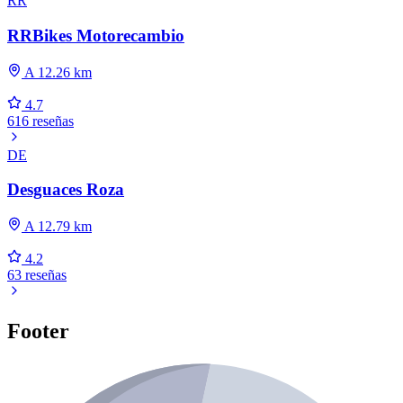
RR
RRBikes Motorecambio
A 12.26 km
4.7
616 reseñas
DE
Desguaces Roza
A 12.79 km
4.2
63 reseñas
Footer