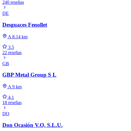
240 reseñas
DE
Desguaces Fenollet
A 8.14 km
3.5
22 reseñas
GB
GBP Metal Group S L
A 9 km
4.1
18 reseñas
DO
Don Ocasión V.O, S.L.U.