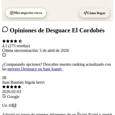
Más negocios cerca
Cómo llegar
Opiniones de Desguace El Cordobés
4.1
(275 reseñas)
Última sincronización:
5 de abril de 2026
¿Comparando opciones?
Descubre nuestro ranking actualizado con
las
mejores Desguace en Sant Joanet
.
JB
Juan Bautista frigola hervi
2026-02-03
Google
Un 10🙌
Adquirí un juego de asientos delanteros de un Škoda Rapid y genial,