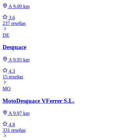
A 9.09 km
3.6
237 reseñas
DE
Desguace
A 9.95 km
4.3
15 reseñas
MO
MotoDesguace VFerrer S.L.
A 9.97 km
4.8
331 reseñas