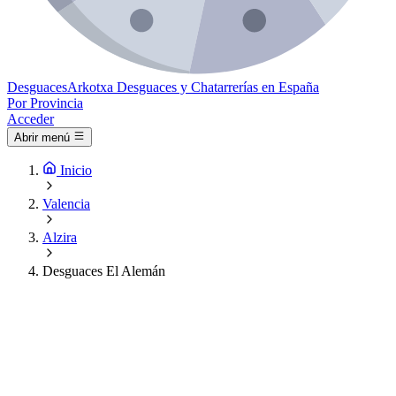
Desguaces
Arkotxa
Desguaces y Chatarrerías en España
Por Provincia
Acceder
Abrir menú
Inicio
Valencia
Alzira
Desguaces El Alemán