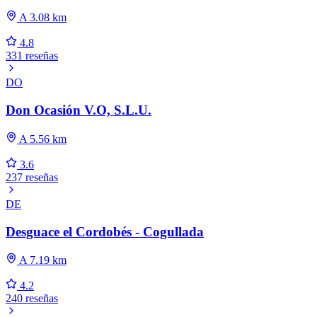
A 3.08 km
4.8
331 reseñas
DO
Don Ocasión V.O, S.L.U.
A 5.56 km
3.6
237 reseñas
DE
Desguace el Cordobés - Cogullada
A 7.19 km
4.2
240 reseñas