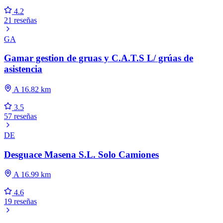
4.2
21 reseñas
GA
Gamar gestion de gruas y C.A.T.S L/ grúas de
asistencia
A 16.82 km
3.5
57 reseñas
DE
Desguace Masena S.L. Solo Camiones
A 16.99 km
4.6
19 reseñas