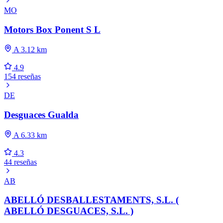
MO
Motors Box Ponent S L
A 3.12 km
4.9
154 reseñas
DE
Desguaces Gualda
A 6.33 km
4.3
44 reseñas
AB
ABELLÓ DESBALLESTAMENTS, S.L. (
ABELLÓ DESGUACES, S.L. )