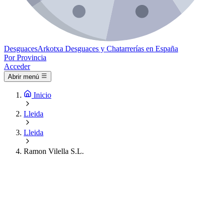
Desguaces
Arkotxa
Desguaces y Chatarrerías en España
Por Provincia
Acceder
Abrir menú
Inicio
Lleida
Lleida
Ramon Vilella S.L.