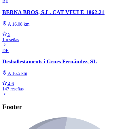
BE
BERNA BROS, S.L. CAT VFUI E-1862.21
A 16.08 km
5
1 reseñas
DE
Desballestaments i Grues Fernández, SL
A 16.5 km
4.6
147 reseñas
Footer