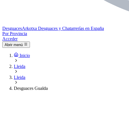
Desguaces
Arkotxa
Desguaces y Chatarrerías en España
Por Provincia
Acceder
Abrir menú
Inicio
Lleida
Lleida
Desguaces Gualda