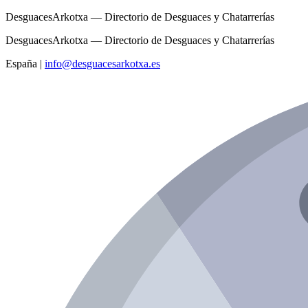
DesguacesArkotxa — Directorio de Desguaces y Chatarrerías
DesguacesArkotxa — Directorio de Desguaces y Chatarrerías
España
|
info@desguacesarkotxa.es