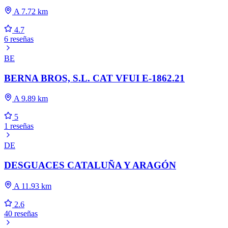
A 7.72 km
4.7
6 reseñas
BE
BERNA BROS, S.L. CAT VFUI E-1862.21
A 9.89 km
5
1 reseñas
DE
DESGUACES CATALUÑA Y ARAGÓN
A 11.93 km
2.6
40 reseñas