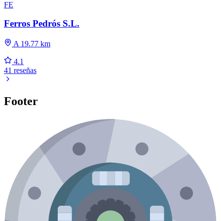
FE
Ferros Pedrós S.L.
A 19.77 km
4.1
41 reseñas
Footer