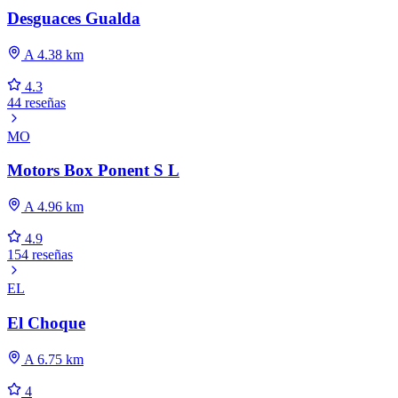
Desguaces Gualda
A 4.38 km
4.3
44 reseñas
MO
Motors Box Ponent S L
A 4.96 km
4.9
154 reseñas
EL
El Choque
A 6.75 km
4