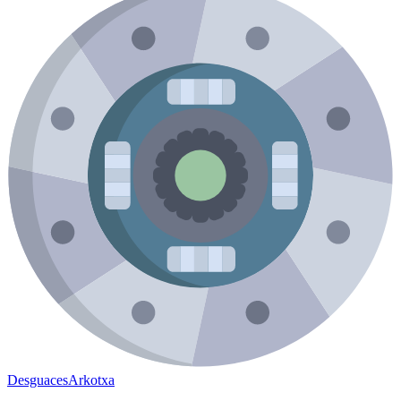
Desguaces
Arkotxa