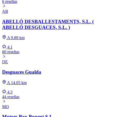
6 reseñas
AB
ABELLÓ DESBALLESTAMENTS, S.L. (
ABELLÓ DESGUACES, S.L. )
A 9.89 km
4.1
80 reseñas
DE
Desguaces Gualda
A 14.05 km
4.3
44 reseñas
MO
Motors Box Ponent S L