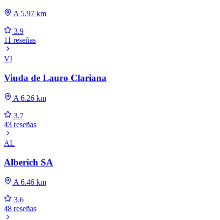
A 5.97 km
3.9
11 reseñas
VI
Viuda de Lauro Clariana
A 6.26 km
3.7
43 reseñas
AL
Alberich SA
A 6.46 km
3.6
48 reseñas