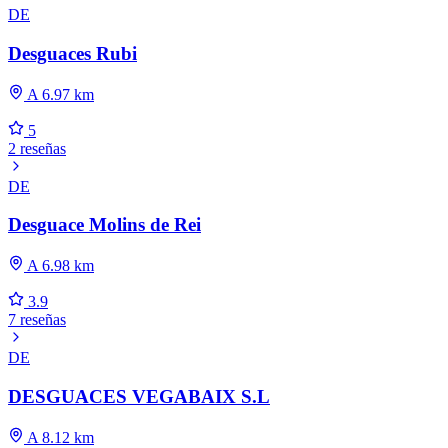
DE
Desguaces Rubi
A 6.97 km
5
2 reseñas
DE
Desguace Molins de Rei
A 6.98 km
3.9
7 reseñas
DE
DESGUACES VEGABAIX S.L
A 8.12 km