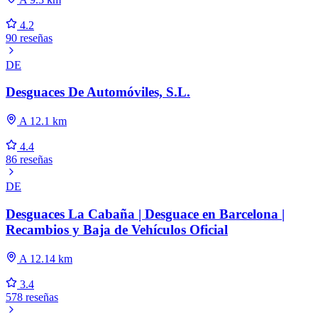
4.2
90 reseñas
DE
Desguaces De Automóviles, S.L.
A 12.1 km
4.4
86 reseñas
DE
Desguaces La Cabaña | Desguace en Barcelona |
Recambios y Baja de Vehículos Oficial
A 12.14 km
3.4
578 reseñas