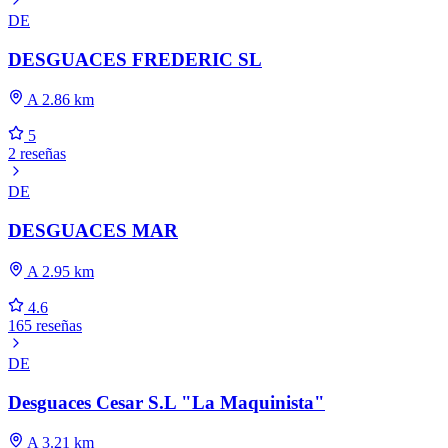
DE
DESGUACES FREDERIC SL
A 2.86 km
5
2 reseñas
DE
DESGUACES MAR
A 2.95 km
4.6
165 reseñas
DE
Desguaces Cesar S.L "La Maquinista"
A 3.21 km