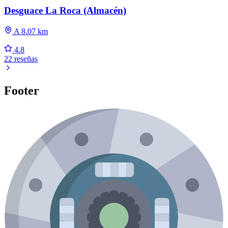
Desguace La Roca (Almacén)
A 8.07 km
4.8
22 reseñas
Footer