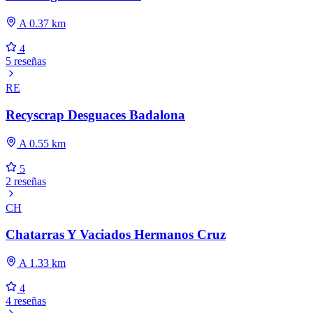
A 0.37 km
4
5 reseñas
RE
Recyscrap Desguaces Badalona
A 0.55 km
5
2 reseñas
CH
Chatarras Y Vaciados Hermanos Cruz
A 1.33 km
4
4 reseñas