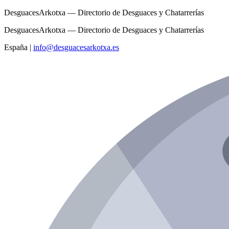
DesguacesArkotxa — Directorio de Desguaces y Chatarrerías
DesguacesArkotxa — Directorio de Desguaces y Chatarrerías
España
|
info@desguacesarkotxa.es