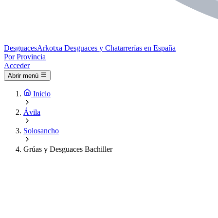
Desguaces
Arkotxa
Desguaces y Chatarrerías en España
Por Provincia
Acceder
Abrir menú
Inicio
Ávila
Solosancho
Grúas y Desguaces Bachiller