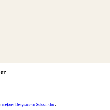
ler
as
mejores Desguace en Solosancho
.