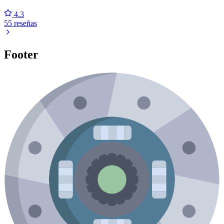
4.3
55 reseñas
Footer