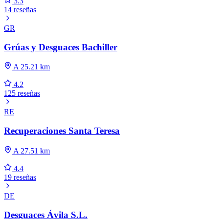
3.3
14 reseñas
GR
Grúas y Desguaces Bachiller
A 25.21 km
4.2
125 reseñas
RE
Recuperaciones Santa Teresa
A 27.51 km
4.4
19 reseñas
DE
Desguaces Ávila S.L.