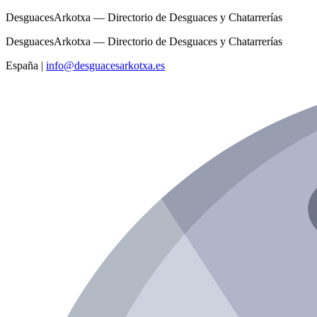
DesguacesArkotxa — Directorio de Desguaces y Chatarrerías
DesguacesArkotxa — Directorio de Desguaces y Chatarrerías
España
|
info@desguacesarkotxa.es