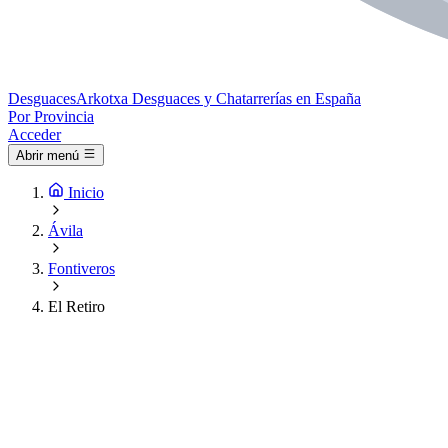
Desguaces
Arkotxa
Desguaces y Chatarrerías en España
Por Provincia
Acceder
Abrir menú
Inicio
Ávila
Fontiveros
El Retiro