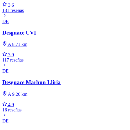
3.6
131 reseñas
DE
Desguace UVI
A 8.71 km
3.9
117 reseñas
DE
Desguace Marbun Lliria
A 9.26 km
4.9
16 reseñas
DE