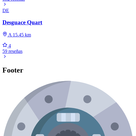
DE
Desguace Quart
A 15.45 km
4
59 reseñas
Footer