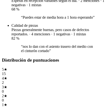
Esperas en recepción variables según el día. · 2 menciones ·
1
negativas
·
1 mixtas
68
%
“Puedes estar de media hora a 1 hora esperando”
Calidad de piezas
Piezas generalmente buenas, pero casos de defectos
reportados. · 4 menciones ·
1 negativas
·
1 mixtas
82
%
“nos lo dan con el asiento trasero del medio con
el cinturón cortado”
Distribución de puntuaciones
5
★
15
4
★
2
3
★
0
2
★
0
1
★