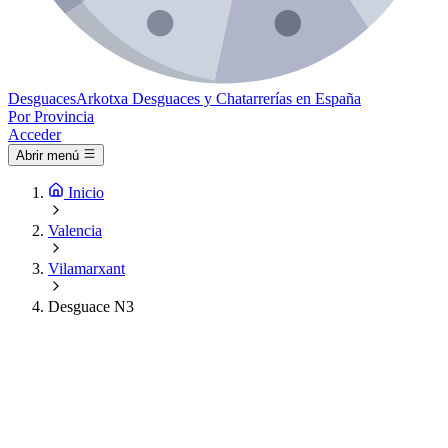
Desguaces
Arkotxa
Desguaces y Chatarrerías en España
Por Provincia
Acceder
Abrir menú
Inicio
Valencia
Vilamarxant
Desguace N3