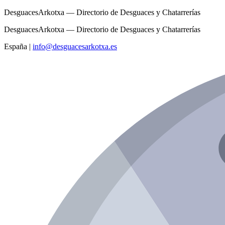
DesguacesArkotxa — Directorio de Desguaces y Chatarrerías
DesguacesArkotxa — Directorio de Desguaces y Chatarrerías
España
|
info@desguacesarkotxa.es