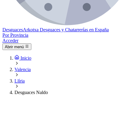
Desguaces
Arkotxa
Desguaces y Chatarrerías en España
Por Provincia
Acceder
Abrir menú
Inicio
Valencia
Llíria
Desguaces Naldo