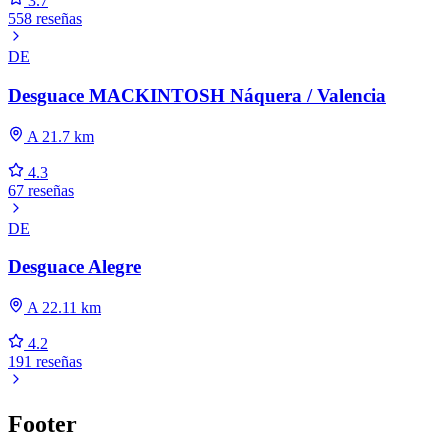
3.7
558 reseñas
DE
Desguace MACKINTOSH Náquera / Valencia
A 21.7 km
4.3
67 reseñas
DE
Desguace Alegre
A 22.11 km
4.2
191 reseñas
Footer