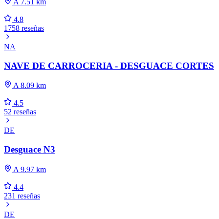
A 7.51 km
4.8
1758 reseñas
NA
NAVE DE CARROCERIA - DESGUACE CORTES
A 8.09 km
4.5
52 reseñas
DE
Desguace N3
A 9.97 km
4.4
231 reseñas
DE