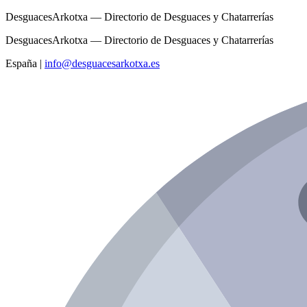
DesguacesArkotxa — Directorio de Desguaces y Chatarrerías
DesguacesArkotxa — Directorio de Desguaces y Chatarrerías
España
|
info@desguacesarkotxa.es